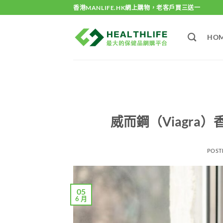
Skip
香港MANLIFE.HK網上購物，老客戶買三送一
to
content
HO
威而鋼（Viagr
POST
05
6 月