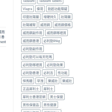
Tadalafil
Tadalafil Tablets
Viagra
偉哥
勃起功能障礙
印度壯陽藥
增硬持久
壯陽藥
壯陽補腎
威而鋼
威而鋼價格
威而
威而鋼副作用
威而鋼哪裡買
 香
威而鋼香港
必利勁lihkg
ment
必利勁副作用
必利勁可以每天吃嗎
必利勁哪裡買
必利勁效果
必利勁香港
必利吉
性功能
悍馬糖
早洩
樂威壯
樂威壯
正品犀利士
犀利士
犀利士香港官網
男士保健
男性保健品
男性健康