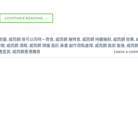
CONTINUE READING
→
劑量
,
威而鋼 唔可以同咩一齊食
,
威而鋼 幾時食
,
威而鋼 持續幾耐
,
威而鋼 效果
,
時間
,
威而鋼 酒精
,
威而鋼 頭痛 面紅 鼻塞 副作用點處理
,
威而鋼 飯前 飯後
,
威而鋼
 邊度買
,
威而鋼香港購買
Leave a com