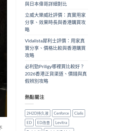
與日本偉哥詳細對比
立威大樂威壯評價：真實用家
分享、效果時長與香港購買攻
略
Vidalista犀利士評價：用家真
實分享、價格比較與香港購買
攻略
必利勁Priligy哪裡買比較好？
2026香港正貨渠道、價錢與真
假辨別攻略
熱點關注
2H2D持久液
Cenforce
Cialis
ED
ED改善
Levitra
不