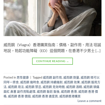
威而鋼（Viagra）香港購買指南：價格、副作用、用法 坦誠
地說，勃起功能障礙（ED）這個問題，在香港不少男士 […]
CONTINUE READING
→
Posted in
男性健康
|
Tagged
威而鋼 副作用
,
威而鋼 劑量
,
威而鋼 唔可以
同咩一齊食
,
威而鋼 幾時食
,
威而鋼 持續幾耐
,
威而鋼 效果
,
威而鋼 服用方
法
,
威而鋼 用法
,
威而鋼 禁忌
,
威而鋼 見效時間
,
威而鋼 酒精
,
威而鋼 頭痛
面紅 鼻塞 副作用點處理
,
威而鋼 飯前 飯後
,
威而鋼 香港
,
威而鋼 香港 價
格
,
威而鋼 香港 價錢
,
威而鋼 香港 邊度買
,
威而鋼香港購買
Leave a comment