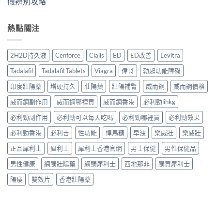
假辨別攻略
熱點關注
2H2D持久液
Cenforce
Cialis
ED
ED改善
Levitra
Tadalafil
Tadalafil Tablets
Viagra
偉哥
勃起功能障礙
印度壯陽藥
增硬持久
壯陽藥
壯陽補腎
威而鋼
威而鋼價格
威而鋼副作用
威而鋼哪裡買
威而鋼香港
必利勁lihkg
必利勁副作用
必利勁可以每天吃嗎
必利勁哪裡買
必利勁效果
必利勁香港
必利吉
性功能
悍馬糖
早洩
樂威壯
樂威壯
正品犀利士
犀利士
犀利士香港官網
男士保健
男性保健品
男性健康
網購壯陽藥
網購犀利士
西地那非
購買犀利士
陽痿
雙效片
香港壯陽藥