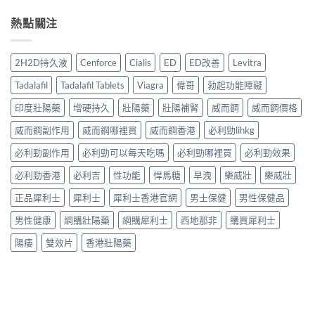
熱點關注
2H2D持久液
Cenforce
Cialis
ED
ED改善
Levitra
Tadalafil
Tadalafil Tablets
Viagra
偉哥
勃起功能障礙
印度壯陽藥
增硬持久
壯陽藥
壯陽補腎
威而鋼
威而鋼價格
威而鋼副作用
威而鋼哪裡買
威而鋼香港
必利勁lihkg
必利勁副作用
必利勁可以每天吃嗎
必利勁哪裡買
必利勁效果
必利勁香港
必利吉
性功能
悍馬糖
早洩
樂威壯
樂威壯
正品犀利士
犀利士
犀利士香港官網
男士保健
男性保健品
男性健康
網購壯陽藥
網購犀利士
西地那非
購買犀利士
陽痿
雙效片
香港壯陽藥