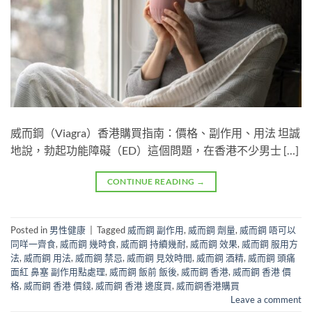
威而鋼（Viagra）香港購買指南：價格、副作用、用法 坦誠
地說，勃起功能障礙（ED）這個問題，在香港不少男士 […]
CONTINUE READING
→
Posted in
男性健康
|
Tagged
威而鋼 副作用
,
威而鋼 劑量
,
威而鋼 唔可以
同咩一齊食
,
威而鋼 幾時食
,
威而鋼 持續幾耐
,
威而鋼 效果
,
威而鋼 服用方
法
,
威而鋼 用法
,
威而鋼 禁忌
,
威而鋼 見效時間
,
威而鋼 酒精
,
威而鋼 頭痛
面紅 鼻塞 副作用點處理
,
威而鋼 飯前 飯後
,
威而鋼 香港
,
威而鋼 香港 價
格
,
威而鋼 香港 價錢
,
威而鋼 香港 邊度買
,
威而鋼香港購買
Leave a comment