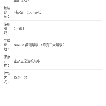
否則無效。
包裝
容
4粒/盒，200mg/粒
量：
使用
期
24個月
限：
生產
產
sunrise 桑瑞藥廠 （印度三大藥廠 ）
地：
保存
方
密封置常溫乾燥處
式：
付款
方
貨到付款
式：