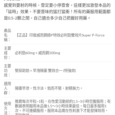
感覺到要射的時候，壹定要小停壹會，這樣更加激發本品的
「延時」效果，不要壹味的猛打猛衝！所有的藥服用範圍都
是0.5-2顆之間，自己適合多少自己把握好用藥。
產品
名
【正品】印度威而鋼綠P特效必利勁雙效片Super P-Force
稱：
主要
成
必利勁60mg + 威而鋼100mg
份：
主要
功
堅挺助勃 + 早洩陽萎 雙效合一 (特強效)
效：
適用
人
陽痿早泄，性冷淡，勃而不堅，射精無力。
群：
推薦每次半粒~1粒，在性愛活動前約1.5~3小時空腹服用；有
使用
數據表明服用本品後1.5～3小時效果最佳，每日最多服用1
方
次。不可連續服用。服用本品需在性刺激下才能發揮效用，
法：