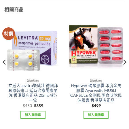
相關商品
特價
延時助勃
延時助勃
立威大Levitra樂威壯 德國拜
Hypower 碼頭膠囊 印度金馬
耳原裝進口 延時治療陽痿早
膠囊 Ayurvedic MUSLI
洩 香港藥店正品 20mg 4粒/
CAPSULE 金剛馬 阿育吠陀馬
一盒
油膠囊 香港藥店正品
Original
Current
$
450
$
359
$
499
price
price
was:
is:
加入購物車
加入購物車
$450.
$359.