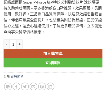
超級威而鋼 Super P-Force 綠P特效必利勁雙效片 速效增硬
持久助勃壯陽藥 – 眾多香港顧客口碑推薦，效果顯著，長期
使用一致好評。正品進口品質有保障，快速見效讓您重獲自
信，伴侶滿意度全面提升。包裝精美附防偽驗證，正品保證
信心之選，請放心選購使用。了解更多產品詳情，立即瀏覽
頁面享受獨家價格優惠。
超級威而鋼 Super P-Force 綠P特效必利劲雙效片 速效增硬持久助勃
加入購物車
立即購買
分類:
延時助勃