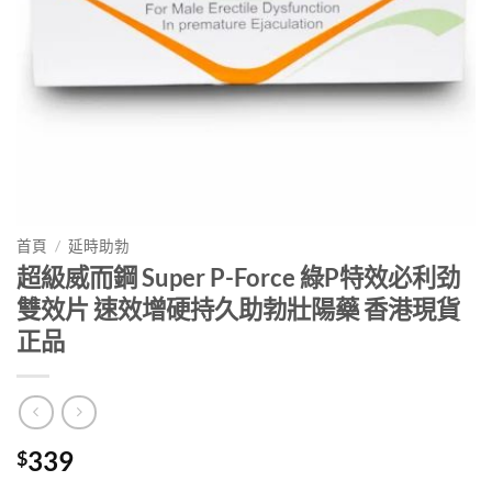
首頁
/
延時助勃
超級威而鋼 Super P-Force 綠P特效必利劲
雙效片 速效增硬持久助勃壯陽藥 香港現貨
正品
339
$