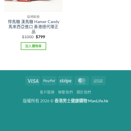
延時助勃
悍馬糖 漢馬糖 Hamer Candy
馬來西亞進口 香港總代理正
品
Original
Current
$
1000
$
799
price
price
was:
is:
加入購物車
$1000.
$799.
Visa
PayPal
Stripe
MasterCard
Cash
On
客戶服務
聯繫我們
關於我們
Delivery
版權所有 2026 ©
香港男士健康購物 ManLife.hk