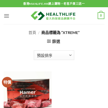
Skip
香港MANLIFE.HK網上購物，老客戶買三送一
to
content
0
首頁
/
商品標籤為 “XTREME”
篩選
特價