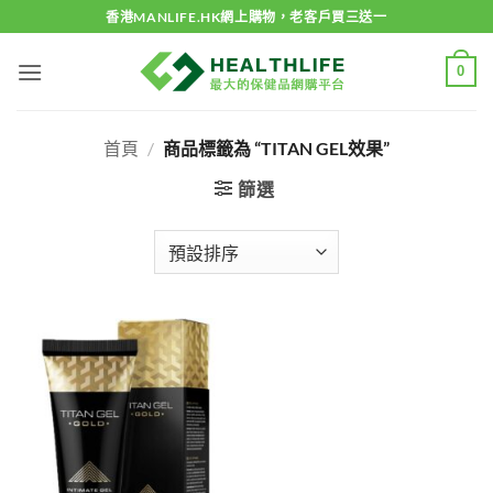
Skip
香港MANLIFE.HK網上購物，老客戶買三送一
to
content
0
首頁
/
商品標籤為 “TITAN GEL效果”
篩選