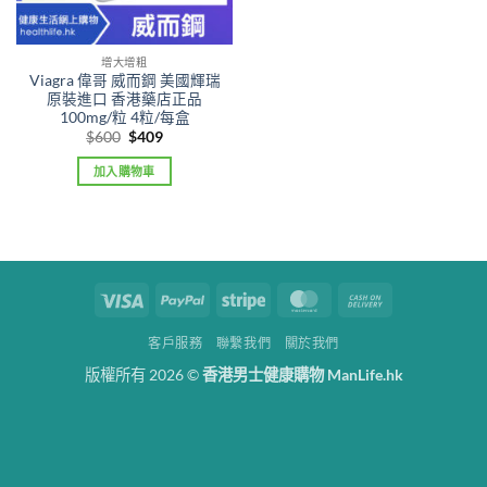
增大增粗
Viagra 偉哥 威而鋼 美國輝瑞
原裝進口 香港藥店正品
100mg/粒 4粒/每盒
Original
Current
$
600
$
409
price
price
was:
is:
加入購物車
$600.
$409.
Visa
PayPal
Stripe
MasterCard
Cash
On
客戶服務
聯繫我們
關於我們
Delivery
版權所有 2026 ©
香港男士健康購物 ManLife.hk