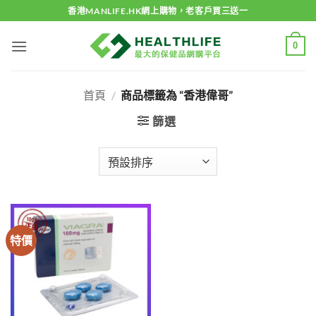
Skip
香港MANLIFE.HK網上購物，老客戶買三送一
to
content
0
首頁
/
商品標籤為 “香港偉哥”
篩選
特價