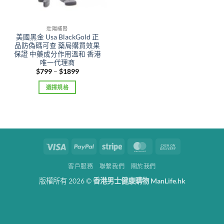
壯陽補腎
美國黑金 Usa BlackGold 正
品防偽碼可查 藥局購買效果
保證 中藥成分作用溫和 香港
唯一代理商
Price
$
799
–
$
1899
range:
$799
選擇規格
through
$1899
This
product
has
multiple
variants.
Visa
PayPal
Stripe
MasterCard
Cash
The
On
options
客戶服務
聯繫我們
關於我們
Delivery
may
版權所有 2026 ©
香港男士健康購物 ManLife.hk
be
chosen
on
the