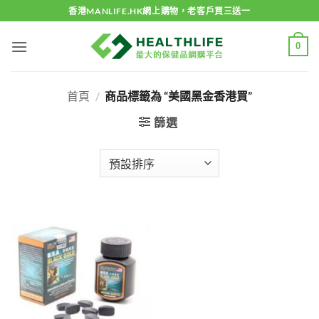
Skip
香港MANLIFE.HK網上購物，老客戶買三送一
to
content
0
首頁
/
商品標籤為 “美國黑金香港買”
篩選