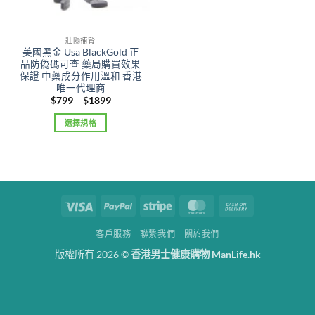
壯陽補腎
美國黑金 Usa BlackGold 正
品防偽碼可查 藥局購買效果
保證 中藥成分作用溫和 香港
唯一代理商
Price
$
799
–
$
1899
range:
$799
選擇規格
through
$1899
This
product
has
multiple
variants.
Visa
PayPal
Stripe
MasterCard
Cash
The
On
options
客戶服務
聯繫我們
關於我們
Delivery
may
版權所有 2026 ©
香港男士健康購物 ManLife.hk
be
chosen
on
the