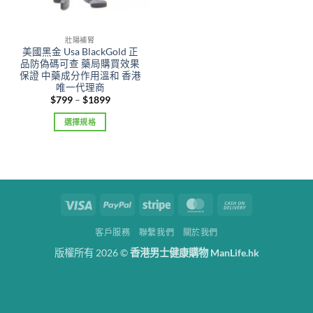
壯陽補腎
美國黑金 Usa BlackGold 正
品防偽碼可查 藥局購買效果
保證 中藥成分作用溫和 香港
唯一代理商
Price
$
799
–
$
1899
range:
$799
選擇規格
through
$1899
This
product
has
multiple
variants.
Visa
PayPal
Stripe
MasterCard
Cash
The
On
options
客戶服務
聯繫我們
關於我們
Delivery
may
版權所有 2026 ©
香港男士健康購物 ManLife.hk
be
chosen
on
the