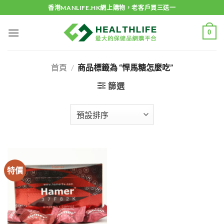
Skip
香港MANLIFE.HK網上購物，老客戶買三送一
to
content
0
首頁
/
商品標籤為 “悍馬糖怎麼吃”
篩選
特價