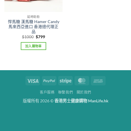
延時助勃
悍馬糖 漢馬糖 Hamer Candy
馬來西亞進口 香港總代理正
品
Original
Current
$
1000
$
799
price
price
was:
is:
加入購物車
$1000.
$799.
Visa
PayPal
Stripe
MasterCard
Cash
On
客戶服務
聯繫我們
關於我們
Delivery
版權所有 2026 ©
香港男士健康購物 ManLife.hk