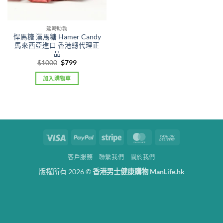
延時助勃
悍馬糖 漢馬糖 Hamer Candy
馬來西亞進口 香港總代理正
品
Original
Current
$
1000
$
799
price
price
was:
is:
加入購物車
$1000.
$799.
Visa
PayPal
Stripe
MasterCard
Cash
On
客戶服務
聯繫我們
關於我們
Delivery
版權所有 2026 ©
香港男士健康購物 ManLife.hk