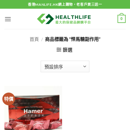
Skip
香港MANLIFE.HK網上購物，老客戶買三送一
to
content
0
首頁
/
商品標籤為 “悍馬糖副作用”
篩選
特價