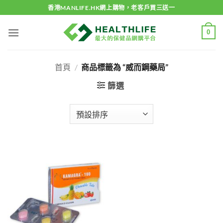
Skip
香港MANLIFE.HK網上購物，老客戶買三送一
to
content
0
首頁
/
商品標籤為 “威而鋼藥局”
篩選