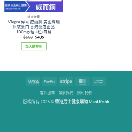
增大增粗
Viagra 偉哥 威而鋼 美國輝瑞
原裝進口 香港藥店正品
100mg/粒 4粒/每盒
Original
Current
$
600
$
409
price
price
was:
is:
加入購物車
$600.
$409.
Visa
PayPal
Stripe
MasterCard
Cash
On
客戶服務
聯繫我們
關於我們
Delivery
版權所有 2026 ©
香港男士健康購物 ManLife.hk