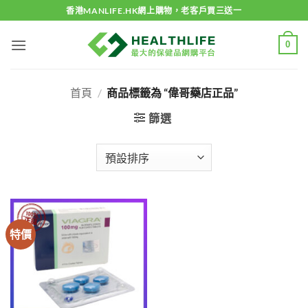
Skip
香港MANLIFE.HK網上購物，老客戶買三送一
to
content
0
首頁
/
商品標籤為 “偉哥藥店正品”
篩選
特價