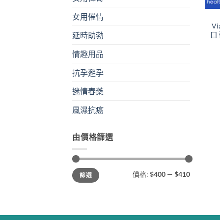
女用催情
V
口
延時助勃
情趣用品
抗孕避孕
迷情春藥
風濕抗癌
由價格篩選
最
最
價格:
$400
—
$410
篩選
低
高
價
價
格
格