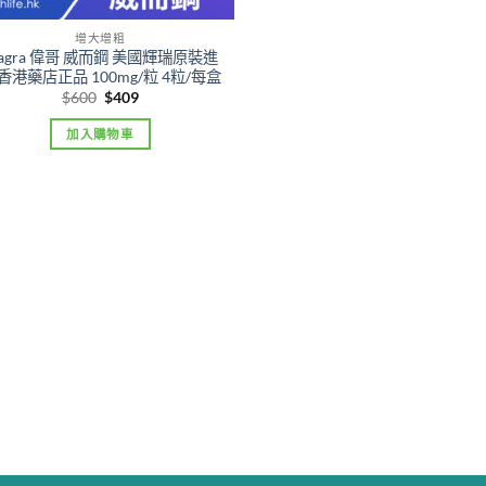
增大增粗
iagra 偉哥 威而鋼 美國輝瑞原裝進
 香港藥店正品 100mg/粒 4粒/每盒
Original
Current
$
600
$
409
price
price
was:
is:
加入購物車
$600.
$409.