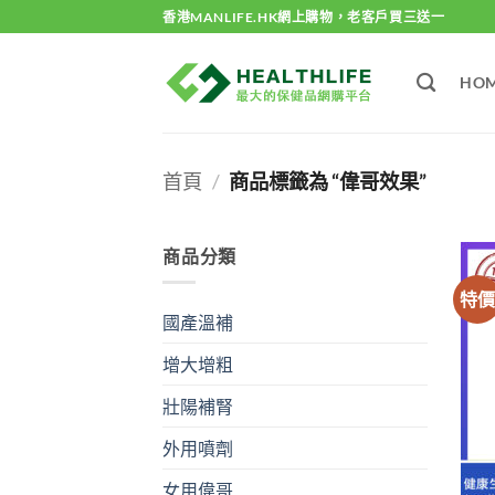
Skip
香港MANLIFE.HK網上購物，老客戶買三送一
to
content
HO
首頁
/
商品標籤為 “偉哥效果”
商品分類
特
國產溫補
增大增粗
壯陽補腎
外用噴劑
女用偉哥