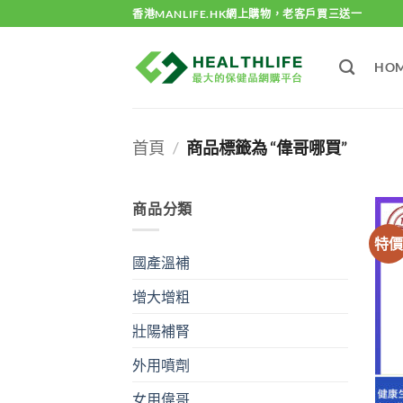
Skip
香港MANLIFE.HK網上購物，老客戶買三送一
to
content
HO
首頁
/
商品標籤為 “偉哥哪買”
商品分類
特
國產溫補
增大增粗
壯陽補腎
外用噴劑
女用偉哥