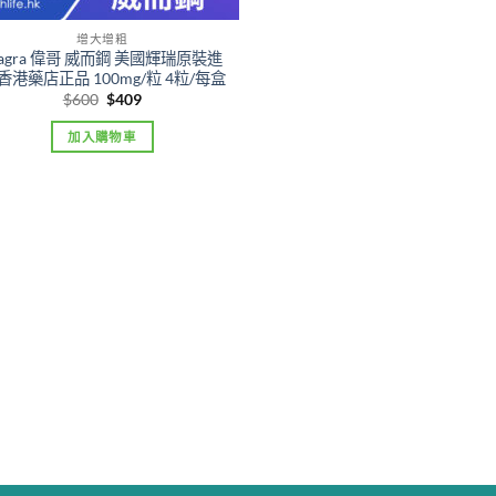
增大增粗
iagra 偉哥 威而鋼 美國輝瑞原裝進
 香港藥店正品 100mg/粒 4粒/每盒
Original
Current
$
600
$
409
price
price
was:
is:
加入購物車
$600.
$409.