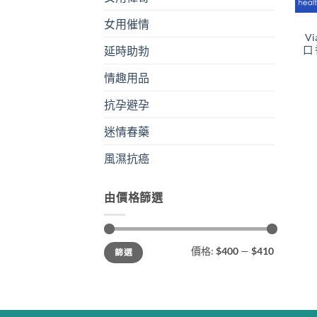
女用催情
V
口
延時助勃
情趣用品
抗孕避孕
迷情春藥
風濕抗癌
由價格篩選
最
最
價格:
$400
—
$410
篩選
低
高
價
價
格
格