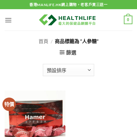
Skip
香港MANLIFE.HK網上購物，老客戶買三送一
to
content
0
首頁
/
商品標籤為 “人參糖”
篩選
特價