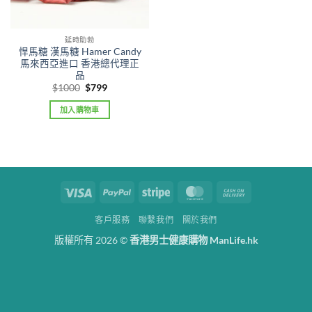
延時助勃
悍馬糖 漢馬糖 Hamer Candy
馬來西亞進口 香港總代理正
品
Original
Current
$
1000
$
799
price
price
was:
is:
加入購物車
$1000.
$799.
Visa
PayPal
Stripe
MasterCard
Cash
On
客戶服務
聯繫我們
關於我們
Delivery
版權所有 2026 ©
香港男士健康購物 ManLife.hk