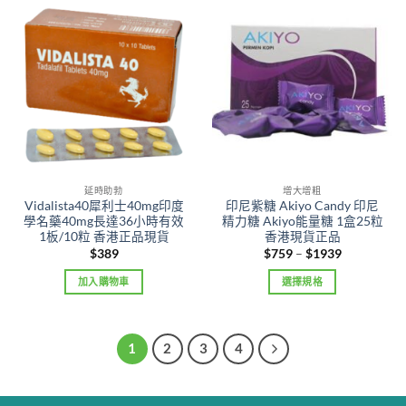
延時助勃
增大增粗
Vidalista40犀利士40mg印度
印尼紫糖 Akiyo Candy 印尼
學名藥40mg長達36小時有效
精力糖 Akiyo能量糖 1盒25粒
1板/10粒 香港正品現貨
香港現貨正品
Price
$
389
$
759
–
$
1939
range:
$759
加入購物車
選擇規格
through
$1939
This
product
has
1
2
3
4
multiple
variants.
The