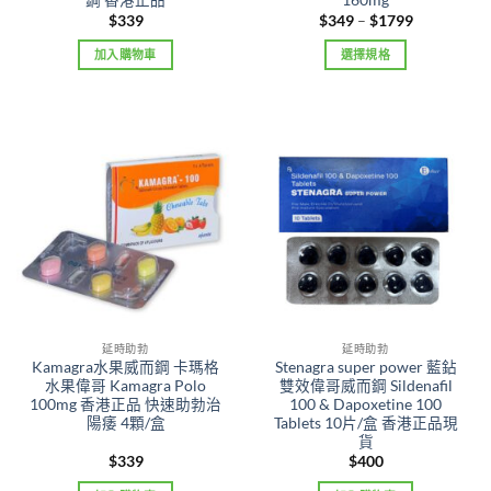
鋼 香港正品
160mg
Price
$
339
$
349
–
$
1799
range:
$349
加入購物車
選擇規格
through
$1799
This
product
has
multiple
variants.
The
options
may
be
chosen
on
the
延時助勃
延時助勃
product
Kamagra水果威而鋼 卡瑪格
Stenagra super power 藍鉆
page
水果偉哥 Kamagra Polo
雙效偉哥威而鋼 Sildenafil
100mg 香港正品 快速助勃治
100 & Dapoxetine 100
陽痿 4顆/盒
Tablets 10片/盒 香港正品現
貨
$
339
$
400