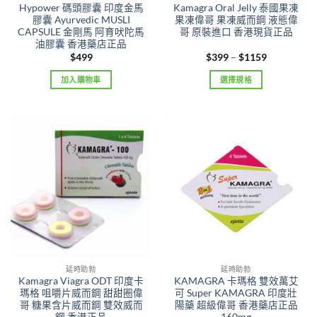
Hypower 碼頭膠囊 印度金馬
Kamagra Oral Jelly 泰國果凍
膠囊 Ayurvedic MUSLI
果凍偉哥 果凍威而鋼 液態偉
CAPSULE 金剛馬 阿育吠陀馬
哥 原裝進口 香港現貨正品
油膠囊 香港藥店正品
Price
$
499
$
399
–
$
1159
range:
$399
加入購物車
選擇規格
through
$1159
This
product
has
multiple
variants.
The
options
may
be
chosen
on
the
延時助勃
延時助勃
product
Kamagra Viagra ODT 印度卡
KAMAGRA 卡瑪格 雙效萬艾
page
瑪格 咀嚼片威而鋼 甜甜圈偉
可 Super KAMAGRA 印度壯
哥 糖果含片威而鋼 雙效威而
陽藥 超級偉哥 香港藥店正品