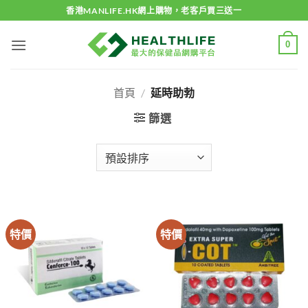
Skip
香港MANLIFE.HK網上購物，老客戶買三送一
to
content
0
首頁
/
延時助勃
篩選
特價
特價