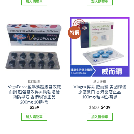
加入購物車
加入購物車
特價
延時助勃
增大增粗
VegaForce藍蝌蚪超級雙效威
Viagra 偉哥 威而鋼 美國輝瑞
而鋼 超強雙效偉哥助勃增硬
原裝進口 香港藥店正品
預防早洩 香港現貨正品
100mg/粒 4粒/每盒
200mg 10顆/盒
Original
Current
$
359
$
600
$
409
price
price
was:
is:
加入購物車
加入購物車
$600.
$409.